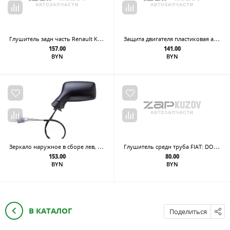
Глу
шитель задн часть Renault Kaptur I 1,6L (2016-2022). Нерж.
Защ
ита двигателя пластиковая арки колеса лев Duster
157.00
141.00
BYN
BYN
Зер
кало наружное в сборе лев, мех, тониров син AUDI: 80 (B3/B4) - 06/86-10/94
Глу
шитель средн труба FIAT: DOBLO, OPEL: COMBO 1.3D 10- SWB
153.00
80.00
BYN
BYN
В КАТАЛОГ
Поделиться