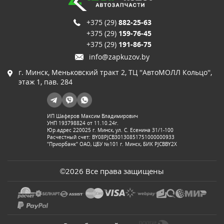
+375 (29)
882-25-63
+375 (29)
159-76-45
+375 (29)
191-86-75
info@zapkuzov.by
г. Минск, Меньковский тракт 2, ТЦ ''АвтоМОЛЛ Кольцо'',
этаж 1, пав. 284
ИП Шаферов Максим Владимирович
УНП 193798824 от 11.10.24г.
Юр.адрес 220025 г. Минск, ул. С. Есенина 31/1-100
Расчестный счет: BY08PJCB30130851751000000933
"Приорбанк" ОАО, ЦБУ №101 г. Минск, БИК PJCBBY2X
©2026 Все права защищены