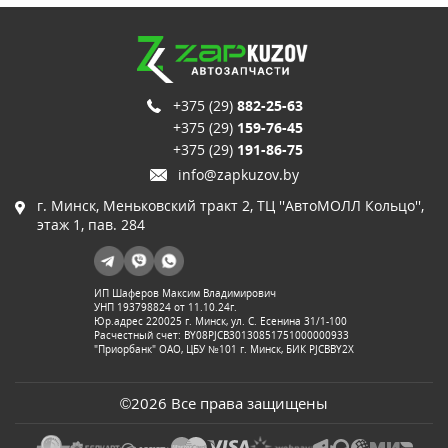
+375 (29)
882-25-63
+375 (29)
159-76-45
+375 (29)
191-86-75
info@zapkuzov.by
г. Минск, Меньковский тракт 2, ТЦ ''АвтоМОЛЛ Кольцо'',
этаж 1, пав. 284
ИП Шаферов Максим Владимирович
УНП 193798824 от 11.10.24г.
Юр.адрес 220025 г. Минск, ул. С. Есенина 31/1-100
Расчестный счет: BY08PJCB30130851751000000933
"Приорбанк" ОАО, ЦБУ №101 г. Минск, БИК PJCBBY2X
©2026 Все права защищены