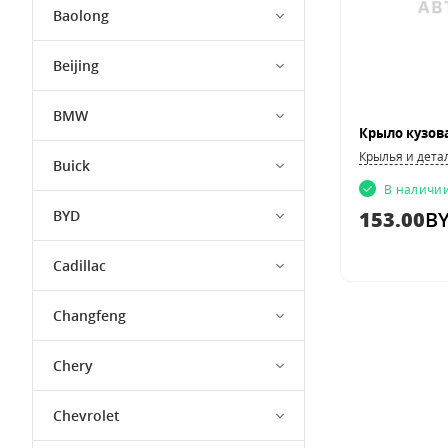
Baolong
Beijing
BMW
Крылья и дета
Buick
В наличи
BYD
153.00
B
Cadillac
Changfeng
Chery
Chevrolet