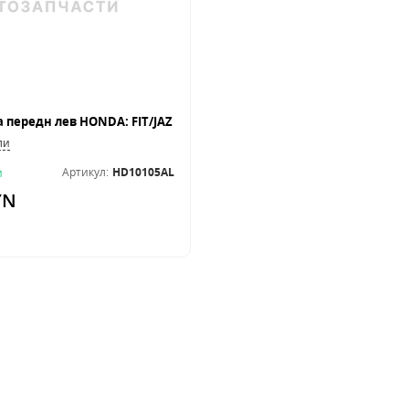
ли
Артикул:
HD10105AL
и
YN