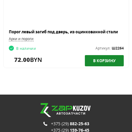
Порог левый загиб под дверь, из оцинкованной стали
Арки и пороги
Артикул:
Ш2264
В наличии
72.00
BYN
+375 (29)
882-25-63
+375 (29)
159-76-45