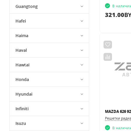
Guangtong
В наличи
321.00
B
Hafei
Haima
Haval
Hawtai
Honda
Hyundai
Infiniti
MAZDA 626 92
Решетки ради
Isuzu
В наличи