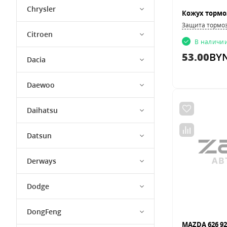
Chrysler
Защита тормоз
Citroen
В наличи
53.00
BY
Dacia
Daewoo
Daihatsu
Datsun
Derways
Dodge
DongFeng