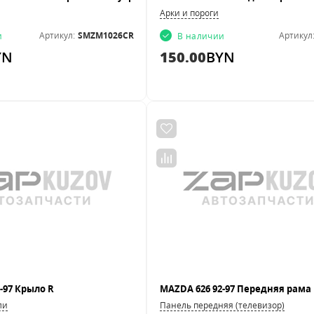
Арки и пороги
Артикул:
SMZM1026CR
Артикул
и
В наличии
YN
150.00
BYN
-97 Крыло R
MAZDA 626 92-97 Передняя рама
ли
Панель передняя (телевизор)