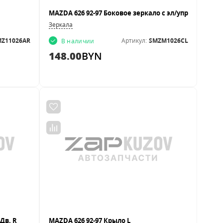
Зеркала
Z11026AR
Артикул:
SMZM1026CL
В наличии
148.00
BYN
 Дв. R
MAZDA 626 92-97 Крыло L