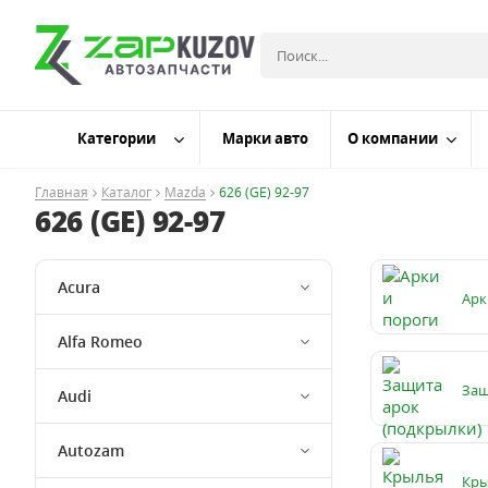
Категории
Марки авто
О компании
Главная
Каталог
Mazda
626 (GE) 92-97
626 (GE) 92-97
Acura
Арк
Alfa Romeo
Защ
Audi
Autozam
Кры