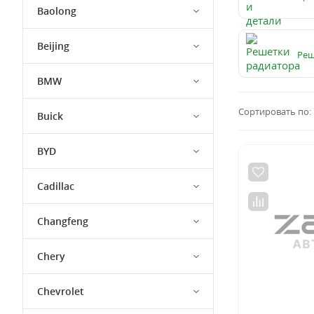
Baolong
Beijing
Реш
BMW
Сортировать по:
Buick
BYD
Cadillac
Changfeng
Chery
Chevrolet