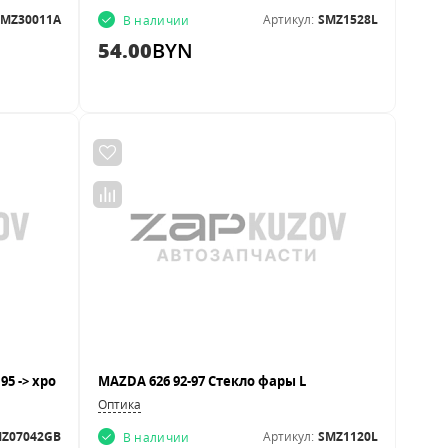
SMZ30011A
Артикул:
SMZ1528L
В наличии
54.00
BYN
MAZDA 626 92-97 Стекло фары L
Оптика
Z07042GB
Артикул:
SMZ1120L
В наличии