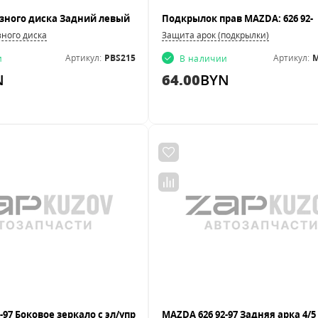
Подкрылок прав MAZDA: 626 92-
ного диска
Защита арок (подкрылки)
Артикул:
PBS215
Артикул:
M
и
В наличии
N
64.00
BYN
MAZDA 626 92-97 Задняя арка 4/5