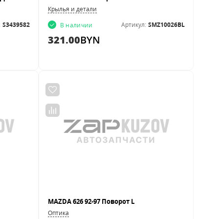
Крылья и детали
:
S3439582
Артикул:
SMZ10026BL
В наличии
321.00
BYN
MAZDA 626 92-97 Поворот L
Оптика