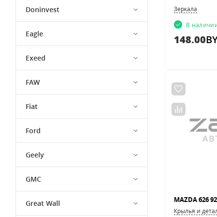
Doninvest
Зеркала
В наличи
Eagle
148.00
B
Exeed
FAW
Fiat
Ford
Geely
GMC
MAZDA 626 92
Great Wall
Крылья и дета