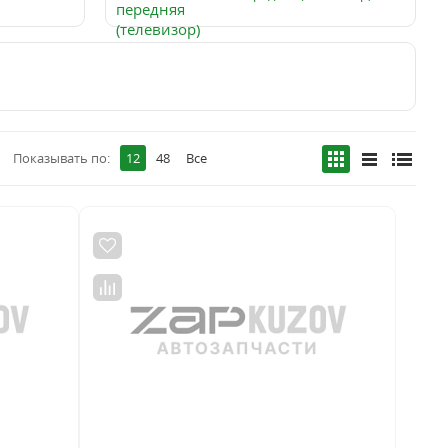
Показывать по:
12
48
Все