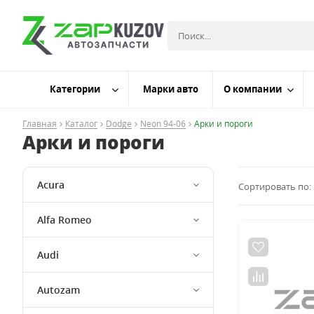
Категории
Марки авто
О компании
Главная
Каталог
Dodge
Neon 94-06
Арки и пороги
Арки и пороги
Acura
Сортировать по:
Alfa Romeo
Audi
Autozam