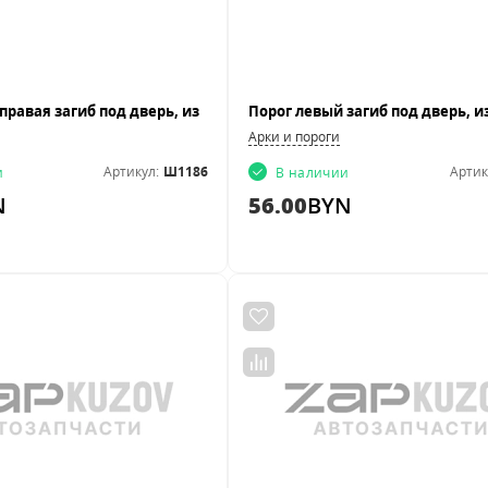
Арки и пороги
Артикул:
Ш1186
Артик
и
В наличии
N
56.00
BYN