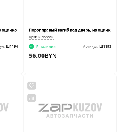
Арки и пороги
ул:
Ш1194
Артикул:
Ш1193
В наличии
56.00
BYN