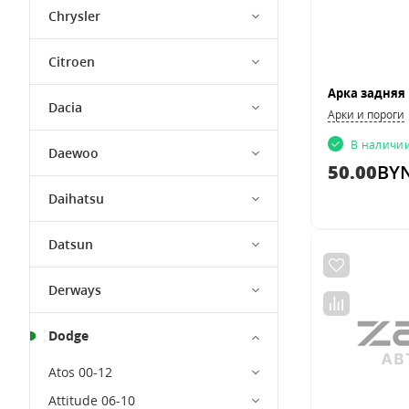
Chrysler
Citroen
Dacia
Арки и пороги
В наличи
Daewoo
50.00
BY
Daihatsu
Datsun
Derways
Dodge
Atos 00-12
Attitude 06-10