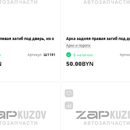
Арки и пороги
Артикул:
Ш1191
Артик
и
В наличии
N
50.00
BYN