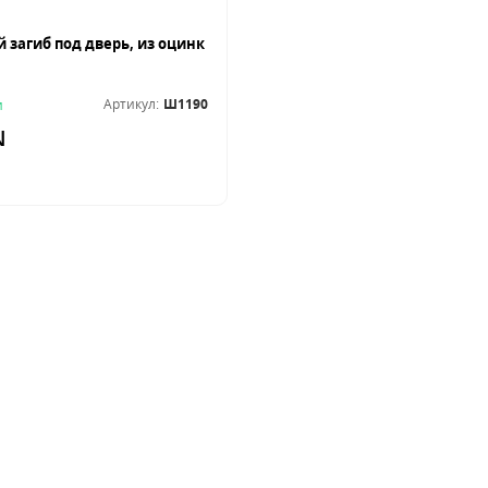
Артикул:
Ш1190
и
N