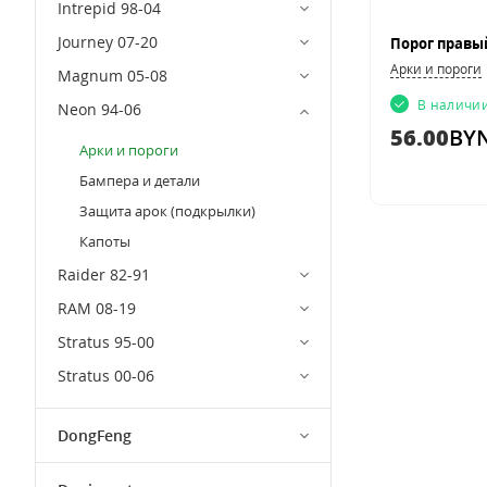
Intrepid 98-04
Journey 07-20
Арки и пороги
Magnum 05-08
В наличи
Neon 94-06
56.00
BY
Арки и пороги
Бампера и детали
Защита арок (подкрылки)
Капоты
Raider 82-91
RAM 08-19
Stratus 95-00
Stratus 00-06
DongFeng