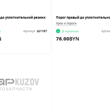
Арки и пороги
Артикул:
Ш1187
Артик
и
В наличии
N
76.00
BYN