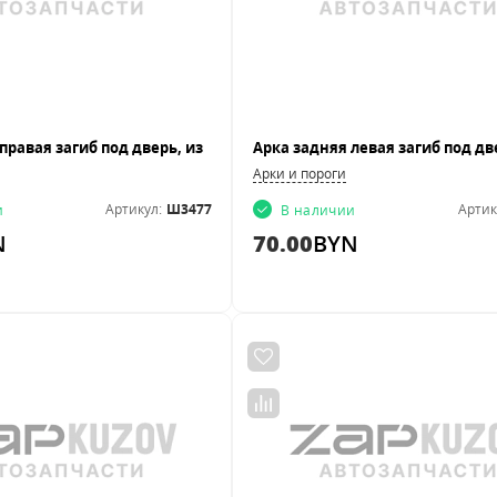
Арки и пороги
Артикул:
Ш3477
Артик
и
В наличии
N
70.00
BYN