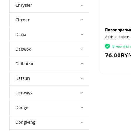
Chrysler
Citroen
Dacia
Арки и пороги
В наличи
Daewoo
76.00
BY
Daihatsu
Datsun
Derways
Dodge
DongFeng