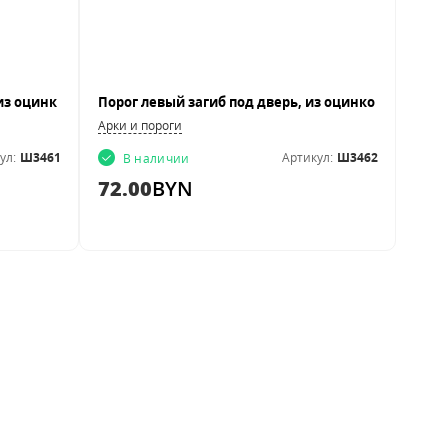
Арки и пороги
ул:
Ш3461
Артикул:
Ш3462
В наличии
72.00
BYN