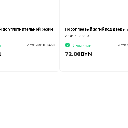
Арки и пороги
Артикул:
Ш3460
Артик
и
В наличии
N
72.00
BYN