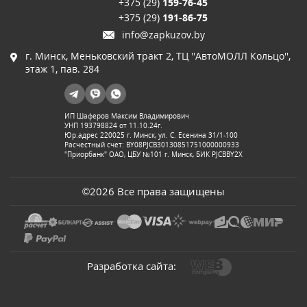
+375 (29)
159-76-45
+375 (29)
191-86-75
info@zapkuzov.by
г. Минск, Меньковский тракт 2, ТЦ ''АвтоМОЛЛ Кольцо'',
этаж 1, пав. 284
ИП Шаферов Максим Владимирович
УНП 193798824 от 11.10.24г.
Юр.адрес 220025 г. Минск, ул. С. Есенина 31/1-100
Расчестный счет: BY08PJCB30130851751000000933
"Приорбанк" ОАО, ЦБУ №101 г. Минск, БИК PJCBBY2X
©2026 Все права защищены
Разработка сайта: