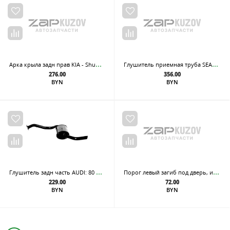
Арк
а крыла задн прав KIA - Shuma 02-
Глу
шитель приемная труба SEAT: CORDOBA, IBIZA \ VW: GOLF III, PASSAT, VENTO 2.0/2.0GTI 93-01
276.00
356.00
BYN
BYN
Глу
шитель задн часть AUDI: 80 Quattro 86-91
Пор
ог левый загиб под дверь, из оцинкованной стали
229.00
72.00
BYN
BYN