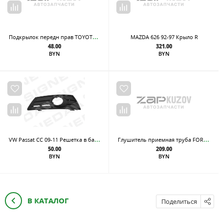
Под
крылок передн прав TOYOTA: RAV 4 (3RD GEN.) 06-
MAZDA 626 92-97 Крыло R
48.00
321.00
BYN
BYN
VW
Passat CC 09-11 Решетка в бампер L с отв для пр/тум..
Глу
шитель приемная труба FORD: GALAXY 1.9TDI 95-00 SEAT: ALHAMBRA 1.9TDI 96-00 VW: SHARAN 1.9TDI 96-00
50.00
209.00
BYN
BYN
В КАТАЛОГ
Поделиться