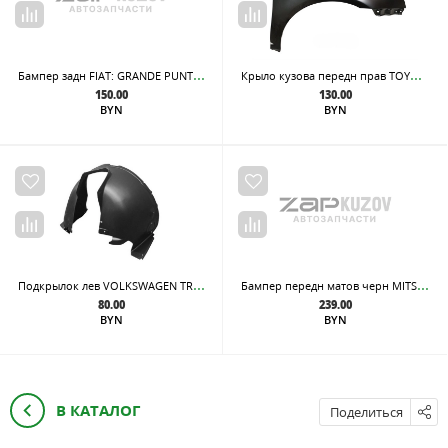
Бам
пер задн FIAT: GRANDE PUNTO 2005-2009 (Страна производства: ТУРЦИЯ)
Кры
ло кузова передн прав TOYOTA: AVENSIS 03-05
150.00
130.00
BYN
BYN
Под
крылок лев VOLKSWAGEN TRANSPORTER T6 15- Тайвань
Бам
пер передн матов черн MITSUBISHI: OUTLANDER 03-
80.00
239.00
BYN
BYN
В КАТАЛОГ
Поделиться