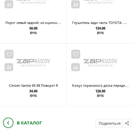
Пор
ог левый задний, из оцинкованной стали
Глу
шитель задн часть TOYOTA: PROACE / PEUGEOT: EXPERT / TRAVELLER / CITROEN: JUMPY 1.6 HDI
56.00
134.00
BYN
BYN
Кож
ух тормозного диска передн лев HYUNDAI - Getz 02-
Citroen Xantia 93-98 Поворот R
34.00
126.00
BYN
BYN
В КАТАЛОГ
Поделиться