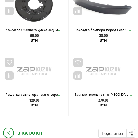
Кож
ух тормозного диска Задний лев. BMW 3 (E36) 1991-1997
Нак
ладка бампера передн лев черн VW: GOLF V 03-
60.00
28.00
BYN
BYN
Реш
етка радиатора темно-серая без отверстия под эмблему MITSUBISHI: LANCER 01-
Бам
пер передн с птф IVECO DAILY 2000-2005 (Страна производства: ТУРЦИЯ)
129.00
270.00
BYN
BYN
В КАТАЛОГ
Поделиться