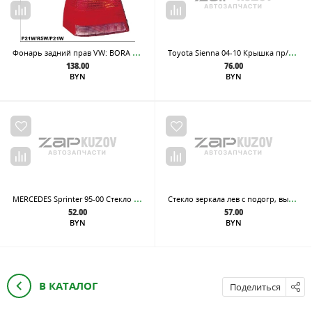
Фон
арь задний прав VW: BORA 98-04
Toy
ota Sienna 04-10 Крышка пр/тум фары R ( 06-10 )
138.00
76.00
BYN
BYN
MER
CEDES Sprinter 95-00 Стекло зеркало с под. ел. L
Сте
кло зеркала лев с подогр, выпукл Hyundai Tucson ix35 10-
52.00
57.00
BYN
BYN
В КАТАЛОГ
Поделиться