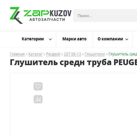
Категории
Марки авто
О компании
Главная
Каталог
Peugeot
207 06-13
Глушители
Глушитель сред
Глушитель средн труба PEUGEO