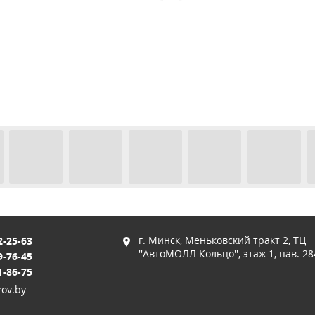
г. Минск, Меньковский тракт 2, ТЦ
2-25-63
''АвтоМОЛЛ Кольцо'', этаж 1, пав. 28
9-76-45
1-86-75
ov.by