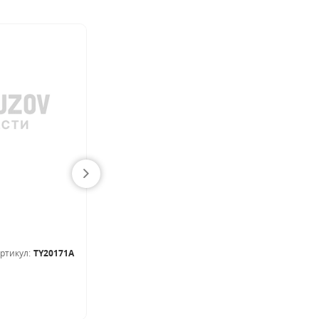
Арка крыла задн прав RENAULT: Clio II 9.98-04 3дв
Арки и пороги
ртикул:
TY20171A
Артикул:
6032592
В наличии
250.00
BYN