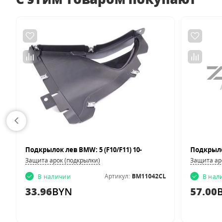
Подкрылок лев BMW: 5 (F10/F11) 10-
-09
Защита арок (подкрылки)
Защита ар
8
Артикул:
BM11042CL
В наличии
В нал
33.96
BYN
57.00