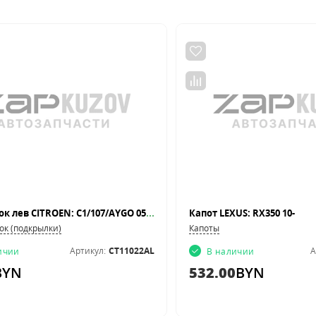
Подкрылок лев CITROEN: C1/107/AYGO 05-08
Капот LEXUS: RX350 10-
ок (подкрылки)
Капоты
Артикул:
CT11022AL
А
ичии
В наличии
BYN
532.00
BYN