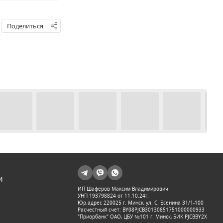
Поделиться
4
ИП Шаферов Максим Владимирович
УНП 193798824 от 11.10.24г.
Юр.адрес 220025 г. Минск, ул. С. Есенина 31/1-100
Расчестный счет: BY08PJCB30130851751000000933
"Приорбанк" ОАО, ЦБУ №101 г. Минск, БИК PJCBBY2X