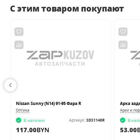
С этим товаром покупают
Nissan Sunny (N14) 91-95 Фара R
Оптика
Арки и по
2
Артикул:
SDS1140R
В наличии
В нал
117.00
BYN
53.00