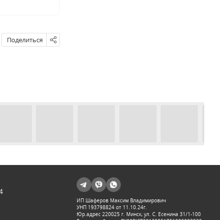
Поделиться
4
ИП Шаферов Максим Владимирович
УНП 193798824 от 11.10.24г.
Юр.адрес 220025 г. Минск, ул. С. Есенина 31/1-100