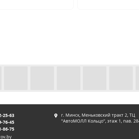
г. Минск, Меньковский тракт 2, ТЦ
2-25-63
''АвтоМОЛЛ Кольцо'', этаж 1, пав. 28
9-76-45
1-86-75
ov.by