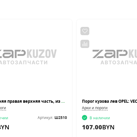
Арка задняя правая верхняя часть, из оцинкованной стали, для кузова: внедорожник 5 дверей
Порог кузова лев OPEL: VEC
роги
Арки и пороги
Артикул:
Ш2510
ичии
В наличии
BYN
107.00
BYN