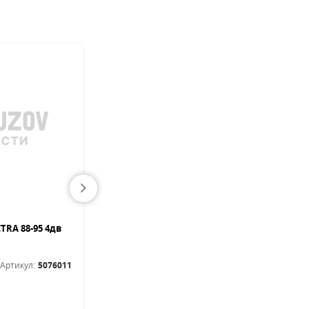
TRA 88-95 4дв
MERCEDES (W140) 91-98 Крыло L
Крылья и детали
Артикул:
5076011
Артикул:
SBZ10011AL
В наличии
304.00
BYN