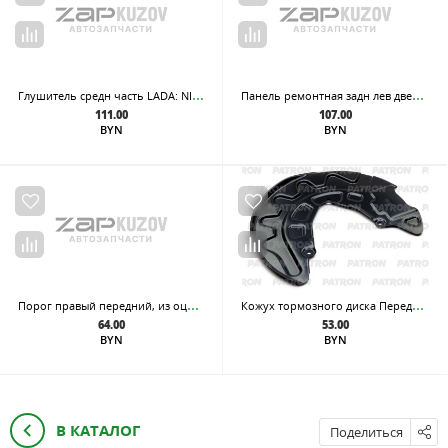
Глу
шитель средн часть LADA: NIVA 76-95
Пан
ель ремонтная задн лев дверь нижн внутр Ford - Transit Mk III 86-99
111.00
107.00
BYN
BYN
Пор
ог правый передний, из оцинкованной стали
Кож
ух тормозного диска Передний левый AUDI: A3 (8V) 2013-, TT (8S) 2015- SEAT Leon (5F) 2013- SKODA: Octavia (A7) 2013-, Superb 2015- VW: Golf VII 2012-, Passat (B8) 2
64.00
53.00
BYN
BYN
В КАТАЛОГ
Поделиться