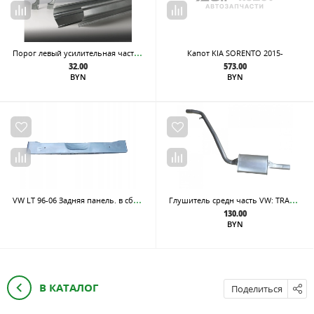
Пор
ог левый усилительная часть, из оцинкованной стали
Капот KIA SORENTO 2015-
32.00
573.00
BYN
BYN
VW
LT 96-06 Задняя панель. в сборе.
Глу
шитель средн часть VW: TRANSPORTER IV 2.5/2.4D 90-95
130.00
BYN
В КАТАЛОГ
Поделиться