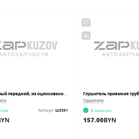
Порог левый передний, из оцинкованной стали
роги
Глушители
Артикул:
Ш3391
ичии
В наличии
BYN
157.00
BYN