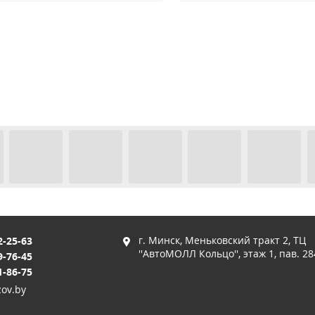
г. Минск, Меньковский тракт 2, ТЦ
2-25-63
''АвтоМОЛЛ Кольцо'', этаж 1, пав. 28
9-76-45
1-86-75
ov.by