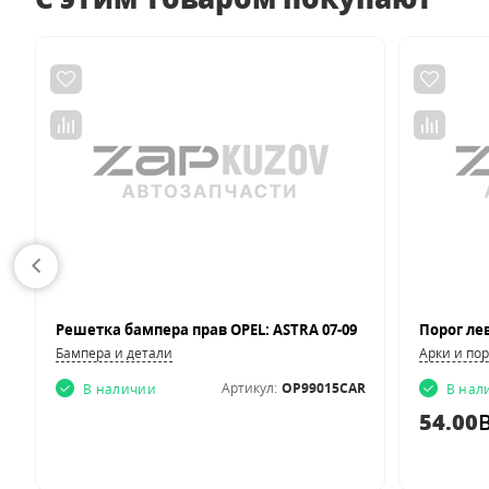
Решетка бампера прав OPEL: ASTRA 07-09
Бампера и детали
Арки и по
A
Артикул:
OP99015CAR
В наличии
В нал
54.00