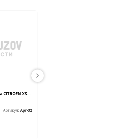
Глушитель приемная труба CITROEN XSARA 1.4D 03-
Арка задняя правая загиб под дверь, из оцинкованной стали sdn
Арки и пороги
Артикул:
Apr-32
Артикул:
Ш022
В наличии
70.00
BYN