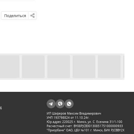
Поделиться
4
ИП Шаферов Максим Владимирович
УНП 193798824 от 11.10.24г.
Юр.адрес 220025 г. Минск, ул. С. Есенина 31/1-100
Расчестный счет: BY08PJCB30130851751000000933
"Приорбанк" ОАО, ЦБУ №101 г. Минск, БИК PJCBBY2X