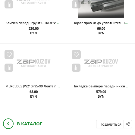
Бам
пер передн грунт CITROEN: C3 10.05-01.10 (Страна производства: ИСПАНИЯ)
Пор
ог правый до уплотнительной резинки, из оцинкованной стали
220.00
66.00
BYN
BYN
MER
CEDES (W210) 95-99 Лента под фары L
Нак
ладка бампера передн нижн хром SKODA: SUPERB 08-
68.00
579.00
BYN
BYN
В КАТАЛОГ
Поделиться