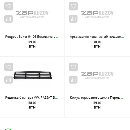
Peu
geot Boxer 94-06 Боковина L Внутренняя.
Арк
а задняя левая загиб под дверь, из оцинкованной стали Combi
59.00
70.00
BYN
BYN
Реш
етка бампера VW: PASSAT B5 2001-2005 мат черн
Кож
ух тормозного диска Передний правый MERCEDES: C-Class (W204) 07-15, E-Class (W212) 09-16, GLK-Class (X204) 08-15, E-Coupe (C207) 09-16, CLS (W218) 11-
58.00
59.00
BYN
BYN