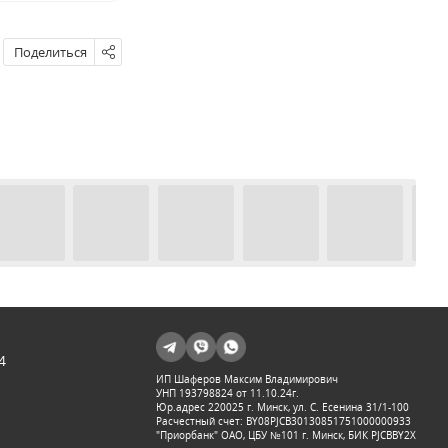
Поделиться
4
ИП Шаферов Максим Владимирович
УНП 193798824 от 11.10.24г.
Юр.адрес 220025 г. Минск, ул. С. Есенина 31/1-100
Расчестный счет: BY08PJCB30130851751000000933
"Приорбанк" ОАО, ЦБУ №101 г. Минск, БИК PJCBBY2X