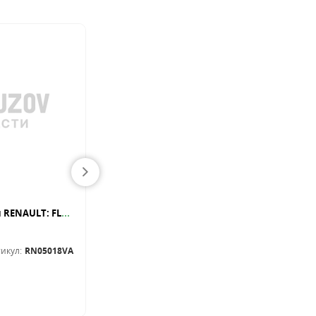
Накладка бампера передн RENAULT: FLUENCE 10-
Подкрылок передн лев передняя часть RENAULT: KANGOO (2008-)
Защита арок (подкрылки)
икул:
RN05018VA
Артикул:
RN11061AL
В наличии
72.00
BYN