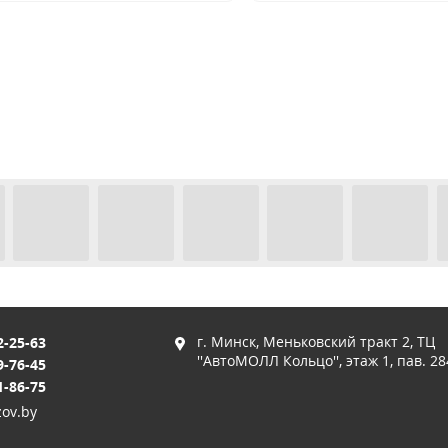
г. Минск, Меньковский тракт 2, ТЦ
2-25-63
''АвтоМОЛЛ Кольцо'', этаж 1, пав. 28
9-76-45
1-86-75
ov.by