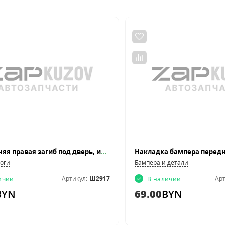
Арка задняя правая загиб под дверь, из оцинкованной стали
роги
Бампера и детали
Артикул:
Ш2917
Арт
ичии
В наличии
BYN
69.00
BYN