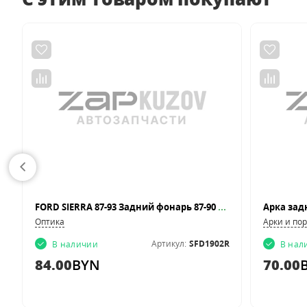
FORD SIERRA 87-93 Задний фонарь 87-90 SDN R
Оптика
Арки и по
2
Артикул:
SFD1902R
В наличии
В нал
84.00
BYN
70.00