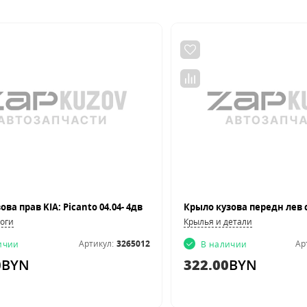
ова прав KIA: Picanto 04.04- 4дв
роги
Крылья и детали
Артикул:
3265012
Ар
ичии
В наличии
0
BYN
322.00
BYN