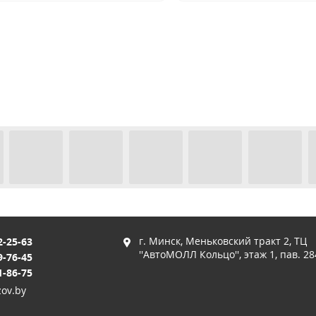
г. Минск, Меньковский тракт 2, ТЦ
2-25-63
''АвтоМОЛЛ Кольцо'', этаж 1, пав. 28
9-76-45
1-86-75
ov.by