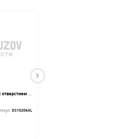
Крыло кузова передн лев с отверстием для поворотника NISSAN: QASHQAI 11-
Решетка бампера BMW X5 F15 2014-2018
Бампера и детали
тикул:
DS10206AL
Артикул:
BM07187GA
В наличии
135.00
BYN