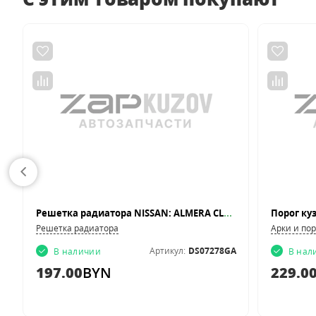
дв
Решетка радиатора NISSAN: ALMERA CLASSIC 07-08 (хром/серый)
Порог куз
Решетка радиатора
Арки и по
2
Артикул:
DS07278GA
В наличии
В нал
197.00
BYN
229.0