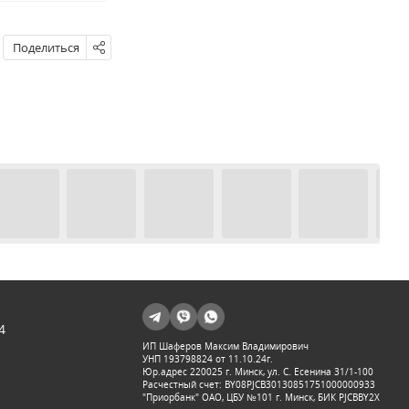
Поделиться
4
ИП Шаферов Максим Владимирович
УНП 193798824 от 11.10.24г.
Юр.адрес 220025 г. Минск, ул. С. Есенина 31/1-100
Расчестный счет: BY08PJCB30130851751000000933
"Приорбанк" ОАО, ЦБУ №101 г. Минск, БИК PJCBBY2X