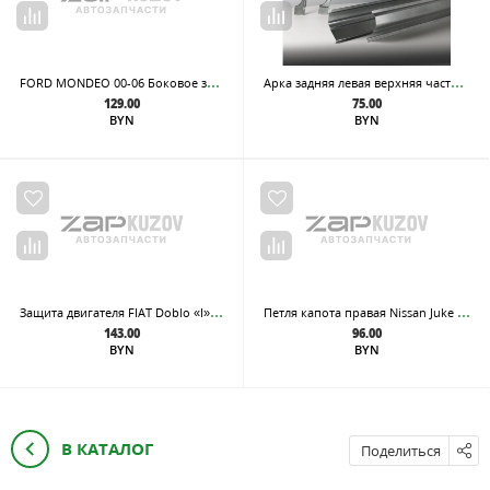
FOR
D MONDEO 00-06 Боковое зеркало R
Арк
а задняя левая верхняя часть, из оцинкованной стали
129.00
75.00
BYN
BYN
Защ
ита двигателя FIAT Doblo «I» 01>, Doblo «II» 05>
Пет
ля капота правая Nissan Juke (F15)
143.00
96.00
BYN
BYN
В КАТАЛОГ
Поделиться