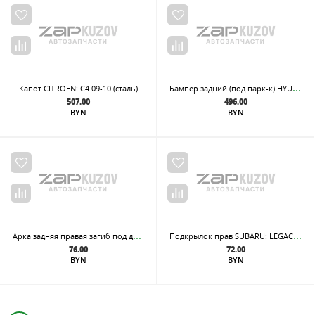
Бам
пер задний (под парк-к) HYUNDAI: CRETA 16-
Капот CITROEN: C4 09-10 (сталь)
507.00
496.00
BYN
BYN
Арк
а задняя правая загиб под дверь, из оцинкованной стали
Под
крылок прав SUBARU: LEGACY 05-07
76.00
72.00
BYN
BYN