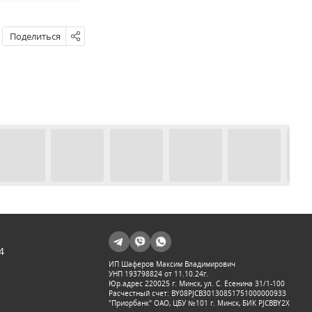
Поделиться
4
ИП Шаферов Максим Владимирович
УНП 193798824 от 11.10.24г.
Юр.адрес 220025 г. Минск, ул. С. Есенина 31/1-100
Расчестный счет: BY08PJCB30130851751000000933
"Приорбанк" ОАО, ЦБУ №101 г. Минск, БИК PJCBBY2X