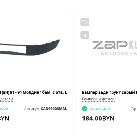
 (B4) 91 - 94 Молдинг бам. с отв. L
 детали
Бампера и детали
Артикул:
SAD99003MAL
Ар
ичии
В наличии
BYN
184.00
BYN