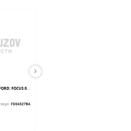
Бампер задн грунт серый FORD: FOCUS 07- (универсал)
Бампер передн грунт FORD: MONDEO 10.00-11.03 (Страна производства: ИСПАНИЯ)
Бампера и детали
тикул:
FD04327BA
Артикул:
MN-00200
В наличии
259.00
BYN