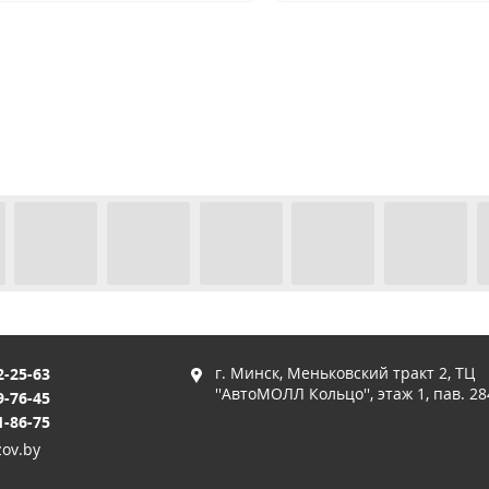
г. Минск, Меньковский тракт 2, ТЦ
2-25-63
''АвтоМОЛЛ Кольцо'', этаж 1, пав. 28
9-76-45
1-86-75
ov.by