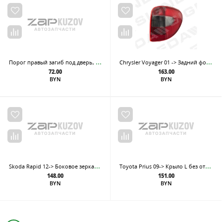
Пор
ог правый загиб под дверь, из оцинкованной стали
Chr
ysler Voyager 01 -> Задний фонарь R
72.00
163.00
BYN
BYN
Sko
da Rapid 12-> Боковое зеркало L с эл./упр.convex, грунт.
Toy
ota Prius 09-> Крыло L без отв п/повт.
148.00
151.00
BYN
BYN