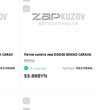
Капоты
G21053AR
Артикул:
DG21053AL
В наличии
53.00
BYN