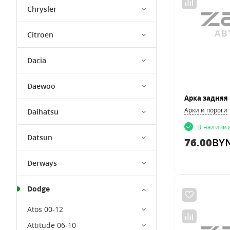
Chrysler
Citroen
Dacia
Daewoo
Арки и пороги
Daihatsu
В наличи
Datsun
76.00
BY
Derways
Dodge
Atos 00-12
Attitude 06-10