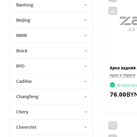
Baolong
Beijing
BMW
Buick
BYD
Арки и пороги
Cadillac
В наличи
76.00
BY
Changfeng
Chery
Chevrolet