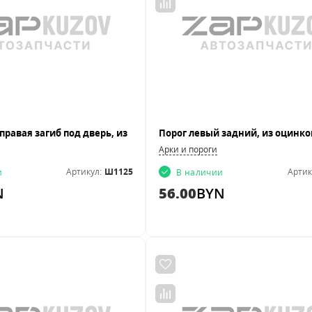
Арки и пороги
Артикул:
Ш1125
Артик
и
В наличии
N
56.00
BYN