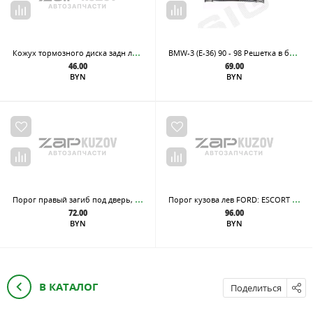
Кож
ух тормозного диска задн лев=прав OPEL: ASTRA G/H/MERIVA (ОЦИНКОВАНО!) (Страна производства: Польша)
BMW
-3 (Е-36) 90 - 98 Решетка в бампер закрытая 96->
46.00
69.00
BYN
BYN
Пор
ог правый загиб под дверь, из оцинкованной стали
Пор
ог кузова лев FORD: ESCORT 09.90-02.95 4дв
72.00
96.00
BYN
BYN
В КАТАЛОГ
Поделиться